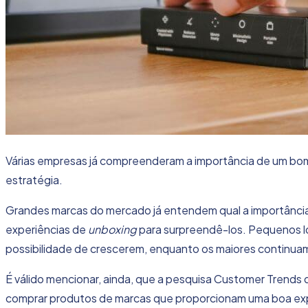
Várias empresas já compreenderam a importância de um bom
estratégia.
Grandes marcas do mercado já entendem qual a importância 
experiências de
unboxing
para surpreendê-los. Pequenos lo
possibilidade de crescerem, enquanto os maiores continu
É válido mencionar, ainda, que a pesquisa
Customer Trends
d
comprar produtos de marcas que proporcionam uma boa exp