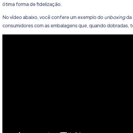
ótima forma de fidelização.
No vídeo abaixo, você confere um exemplo do
unboxing
da 
consumidores com as embalagens que, quando dobradas, to