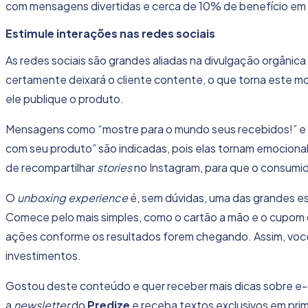
com mensagens divertidas e cerca de 10% de benefício em 
Estimule interações nas
redes sociais
As redes sociais são grandes aliadas na divulgação orgânica
certamente deixará o cliente contente, o que torna este mo
ele publique o produto.
Mensagens como “mostre para o mundo seus recebidos!” e “
com seu produto” são indicadas, pois elas tornam emocional
de recompartilhar
stories
no Instagram, para que o consumido
O
unboxing experience
é, sem dúvidas, uma das grandes est
Comece pelo mais simples, como o cartão a mão e o cupom
ações conforme os resultados forem chegando. Assim, você 
investimentos.
Gostou deste conteúdo e quer receber mais dicas sobre e
a
newsletter
do
Predize
e receba textos exclusivos em prim